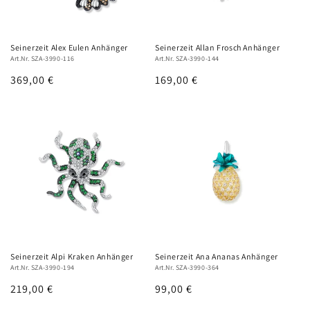
e
:
Seinerzeit Alex Eulen Anhänger
Seinerzeit Allan Frosch Anhänger
Art.Nr. SZA-3990-116
Art.Nr. SZA-3990-144
Normaler
369,00 €
Normaler
169,00 €
Preis
Preis
Seinerzeit Alpi Kraken Anhänger
Seinerzeit Ana Ananas Anhänger
Art.Nr. SZA-3990-194
Art.Nr. SZA-3990-364
Normaler
219,00 €
Normaler
99,00 €
Preis
Preis