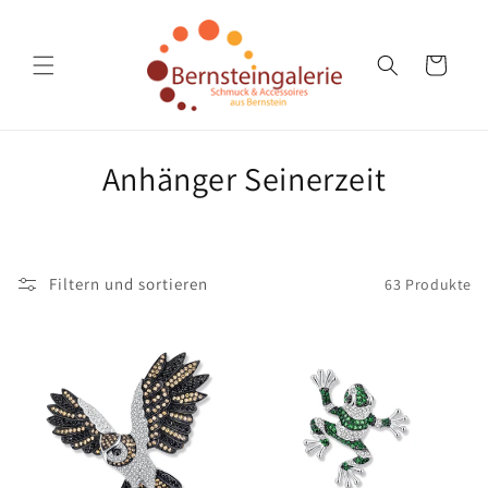
Direkt
zum
Inhalt
Warenkorb
K
Anhänger Seinerzeit
a
t
Filtern und sortieren
63 Produkte
e
g
o
r
i