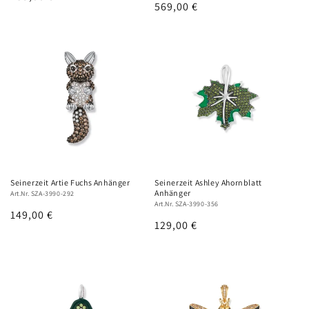
Normaler
569,00 €
Preis
Preis
Seinerzeit Artie Fuchs Anhänger
Seinerzeit Ashley Ahornblatt
Anhänger
Art.Nr. SZA-3990-292
Art.Nr. SZA-3990-356
Normaler
149,00 €
Normaler
129,00 €
Preis
Preis