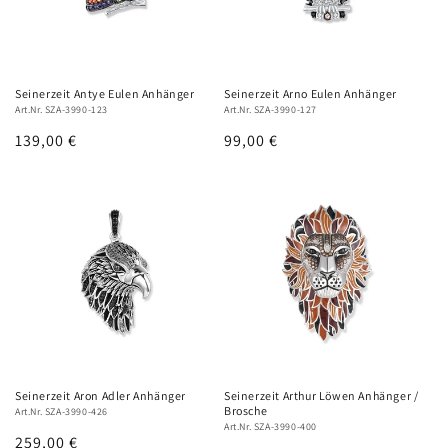
Seinerzeit Antye Eulen Anhänger
Seinerzeit Arno Eulen Anhänger
Art.Nr. SZA-3990-123
Art.Nr. SZA-3990-127
Normaler
139,00 €
Normaler
99,00 €
Preis
Preis
Seinerzeit Aron Adler Anhänger
Seinerzeit Arthur Löwen Anhänger /
Brosche
Art.Nr. SZA-3990-426
Art.Nr. SZA-3990-400
Normaler
259,00 €