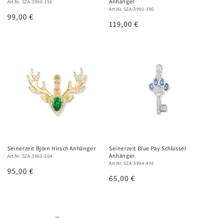
Anhänger
Art.Nr. SZA-3990-156
Art.Nr. SZA-3990-380
Normaler
99,00 €
Normaler
119,00 €
Preis
Preis
Seinerzeit Björn Hirsch Anhänger
Seinerzeit Blue Pay Schlüssel
Anhänger
Art.Nr. SZA-3960-504
Art.Nr. SZA-3994-492
Normaler
95,00 €
Normaler
65,00 €
Preis
Preis