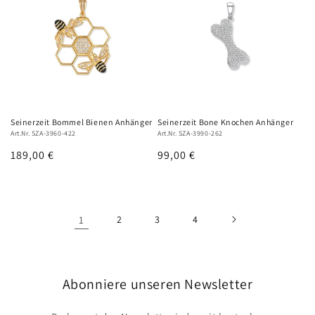
Seinerzeit Bommel Bienen Anhänger
Seinerzeit Bone Knochen Anhänger
Art.Nr. SZA-3960-422
Art.Nr. SZA-3990-262
Normaler
189,00 €
Normaler
99,00 €
Preis
Preis
1
2
3
4
Abonniere unseren Newsletter