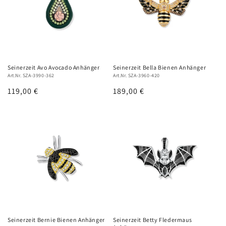
Seinerzeit Avo Avocado Anhänger
Seinerzeit Bella Bienen Anhänger
Art.Nr. SZA-3990-362
Art.Nr. SZA-3960-420
Normaler
119,00 €
Normaler
189,00 €
Preis
Preis
Seinerzeit Bernie Bienen Anhänger
Seinerzeit Betty Fledermaus