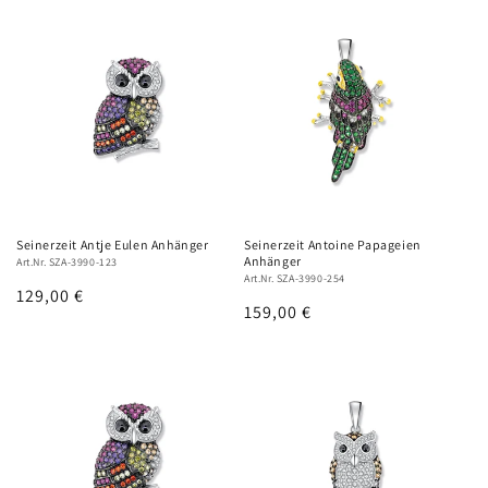
Seinerzeit Antje Eulen Anhänger
Seinerzeit Antoine Papageien
Anhänger
Art.Nr. SZA-3990-123
Art.Nr. SZA-3990-254
Normaler
129,00 €
Normaler
159,00 €
Preis
Preis