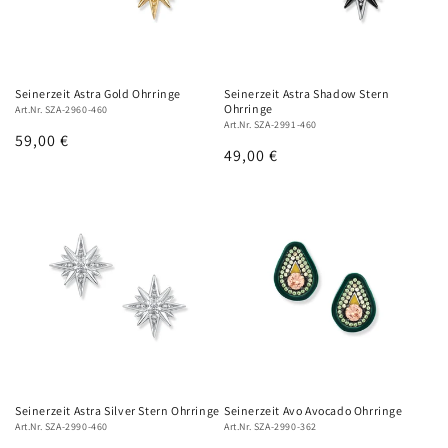
Seinerzeit Astra Gold Ohrringe
Seinerzeit Astra Shadow Stern
Ohrringe
Art.Nr. SZA-2960-460
Art.Nr. SZA-2991-460
Normaler
59,00 €
Normaler
49,00 €
Preis
Preis
Seinerzeit Astra Silver Stern Ohrringe
Seinerzeit Avo Avocado Ohrringe
Art.Nr. SZA-2990-460
Art.Nr. SZA-2990-362