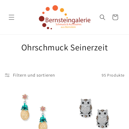
Direkt
zum
Inhalt
Warenkorb
K
Ohrschmuck Seinerzeit
a
t
Filtern und sortieren
95 Produkte
e
g
o
r
i