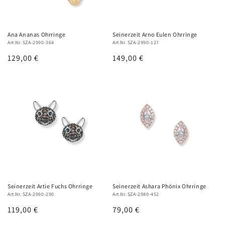
e
:
Ana Ananas Ohrringe
Seinerzeit Arno Eulen Ohrringe
Art.Nr. SZA-2990-364
Art.Nr. SZA-2990-127
Normaler
129,00 €
Normaler
149,00 €
Preis
Preis
Seinerzeit Artie Fuchs Ohrringe
Seinerzeit Ashara Phönix Ohrringe
Art.Nr. SZA-2990-290
Art.Nr. SZA-2980-452
Normaler
119,00 €
Normaler
79,00 €
Preis
Preis