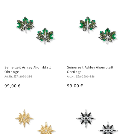
Seinerzeit Ashley Ahornblatt
Seinerzeit Ashley Ahornblatt
Ohrringe
Ohrringe
Art.Nr. SZA-2990-356
Art.Nr. SZA-2990-356
Normaler
99,00 €
Normaler
99,00 €
Preis
Preis