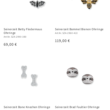
Seinerzeit Betty Fledermaus
Seinerzeit Bommel Bienen Ohrringe
Ohrringe
Art.Nr. SZA-2960-422
Art.Nr. SZA-2990-380
Normaler
119,00 €
Normaler
69,00 €
Preis
Preis
Seinerzeit Bone Knochen Ohrringe
Seinerzeit Brad Faultier Ohrringe