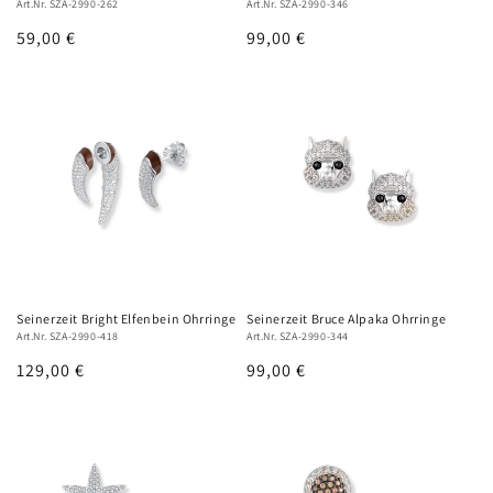
Art.Nr. SZA-2990-262
Art.Nr. SZA-2990-346
Normaler
59,00 €
Normaler
99,00 €
Preis
Preis
Seinerzeit Bright Elfenbein Ohrringe
Seinerzeit Bruce Alpaka Ohrringe
Art.Nr. SZA-2990-418
Art.Nr. SZA-2990-344
Normaler
129,00 €
Normaler
99,00 €
Preis
Preis