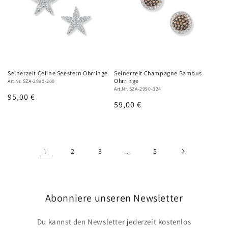
Seinerzeit Celine Seestern Ohrringe
Seinerzeit Champagne Bambus
Ohrringe
Art.Nr. SZA-2990-200
Art.Nr. SZA-2990-324
Normaler
95,00 €
Normaler
59,00 €
Preis
Preis
1
2
3
…
5
Abonniere unseren Newsletter
Du kannst den Newsletter jederzeit kostenlos