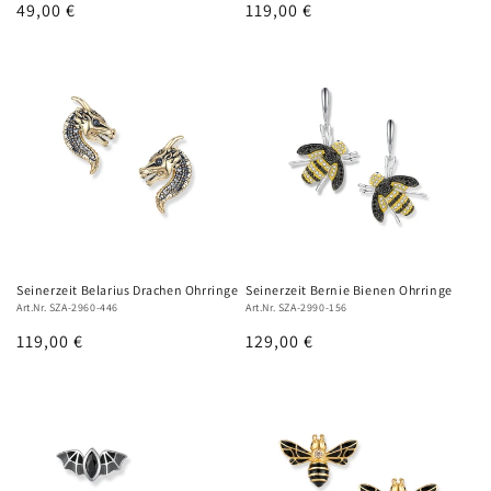
Normaler
49,00 €
Normaler
119,00 €
Preis
Preis
Seinerzeit Belarius Drachen Ohrringe
Seinerzeit Bernie Bienen Ohrringe
Art.Nr. SZA-2960-446
Art.Nr. SZA-2990-156
Normaler
119,00 €
Normaler
129,00 €
Preis
Preis