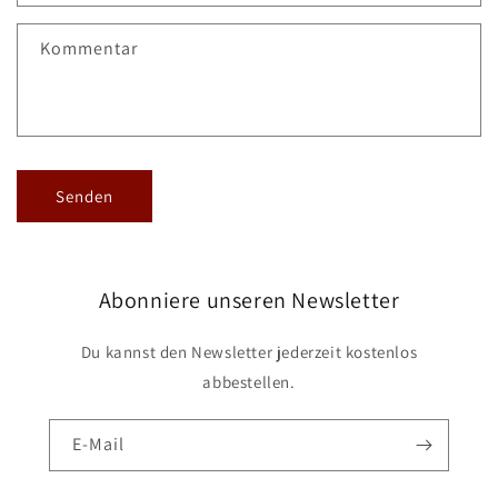
t
f
Kommentar
o
r
m
u
l
Senden
a
r
Abonniere unseren Newsletter
Du kannst den Newsletter jederzeit kostenlos
abbestellen.
E-Mail