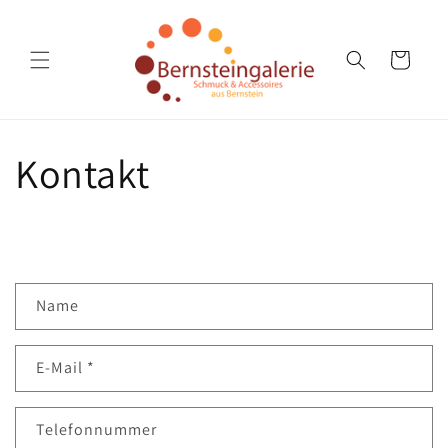
Direkt
zum
Inhalt
Warenkorb
Kontakt
K
Name
o
n
E-Mail
*
t
a
k
Telefonnummer