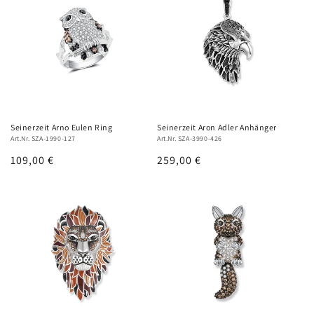
Seinerzeit Arno Eulen Ring
Seinerzeit Aron Adler Anhänger
Art.Nr. SZA-1990-127
Art.Nr. SZA-3990-426
Normaler
109,00 €
Normaler
259,00 €
Preis
Preis