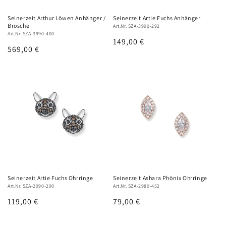
Seinerzeit Arthur Löwen Anhänger /
Seinerzeit Artie Fuchs Anhänger
Brosche
Art.Nr. SZA-3990-292
Art.Nr. SZA-3990-400
Normaler
149,00 €
Normaler
569,00 €
Preis
Preis
Seinerzeit Artie Fuchs Ohrringe
Seinerzeit Ashara Phönix Ohrringe
Art.Nr. SZA-2990-290
Art.Nr. SZA-2980-452
Normaler
119,00 €
Normaler
79,00 €
Preis
Preis