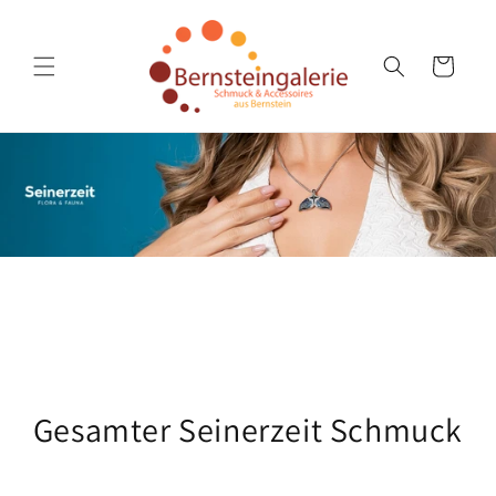
Direkt
zum
Inhalt
Warenkorb
K
Gesamter Seinerzeit Schmuck
a