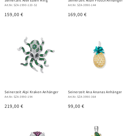
Seinerzeit Alex Eulen Ring
Seinerzeit Allan Frosch Anhänger
Art.Nr. SZA-1990-120-52
Art.Nr. SZA-3990-144
Normaler
159,00 €
Normaler
169,00 €
Preis
Preis
Seinerzeit Alpi Kraken Anhänger
Seinerzeit Ana Ananas Anhänger
Art.Nr. SZA-3990-194
Art.Nr. SZA-3990-364
Normaler
219,00 €
Normaler
99,00 €
Preis
Preis