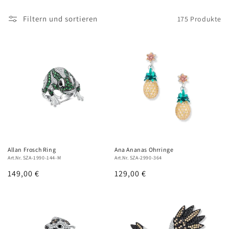
t
Filtern und sortieren
175 Produkte
e
g
o
r
i
e
:
Allan Frosch Ring
Ana Ananas Ohrringe
Art.Nr. SZA-1990-144-M
Art.Nr. SZA-2990-364
Normaler
149,00 €
Normaler
129,00 €
Preis
Preis