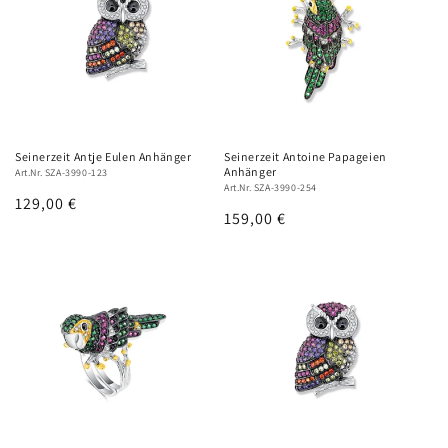
Seinerzeit Antje Eulen Anhänger
Seinerzeit Antoine Papageien
Anhänger
Art.Nr. SZA-3990-123
Art.Nr. SZA-3990-254
Normaler
129,00 €
Normaler
159,00 €
Preis
Preis