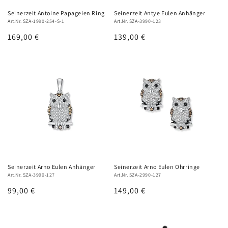
Seinerzeit Antoine Papageien Ring
Seinerzeit Antye Eulen Anhänger
Art.Nr. SZA-1990-254-S-1
Art.Nr. SZA-3990-123
Normaler
169,00 €
Normaler
139,00 €
Preis
Preis
Seinerzeit Arno Eulen Anhänger
Seinerzeit Arno Eulen Ohrringe
Art.Nr. SZA-3990-127
Art.Nr. SZA-2990-127
Normaler
99,00 €
Normaler
149,00 €
Preis
Preis