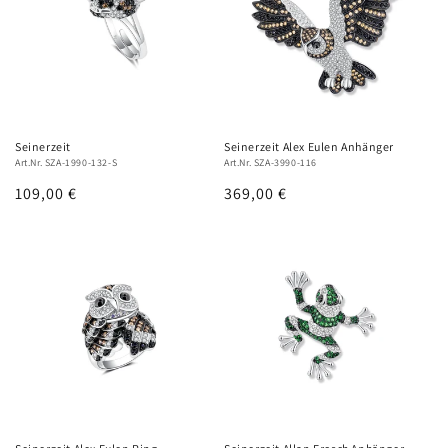
Seinerzeit
Seinerzeit Alex Eulen Anhänger
Art.Nr. SZA-1990-132-S
Art.Nr. SZA-3990-116
Normaler
109,00 €
Normaler
369,00 €
Preis
Preis