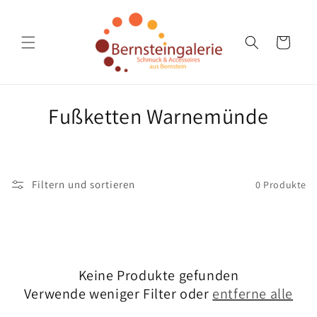
Direkt
zum
Inhalt
Warenkorb
K
Fußketten Warnemünde
a
t
Filtern und sortieren
0 Produkte
e
g
o
Keine Produkte gefunden
r
Verwende weniger Filter oder
entferne alle
i