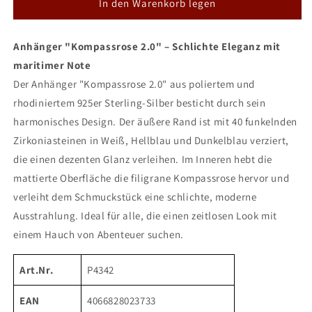
für
für
In den Warenkorb legen
DUR
DUR
Anhänger
Anhänger
Anhänger "Kompassrose 2.0" – Schlichte Eleganz mit
&quot;Kompassrose
&quot;Kompassrose
2.0&quot;
2.0&quot;
maritimer Note
mit
mit
Der Anhänger "Kompassrose 2.0" aus poliertem und
Zirkonia
Zirkonia
rhodiniertem 925er Sterling-Silber besticht durch sein
harmonisches Design. Der äußere Rand ist mit 40 funkelnden
Zirkoniasteinen in Weiß, Hellblau und Dunkelblau verziert,
die einen dezenten Glanz verleihen. Im Inneren hebt die
mattierte Oberfläche die filigrane Kompassrose hervor und
verleiht dem Schmuckstück eine schlichte, moderne
Ausstrahlung. Ideal für alle, die einen zeitlosen Look mit
einem Hauch von Abenteuer suchen.
Art.Nr.
P4342
EAN
4066828023733