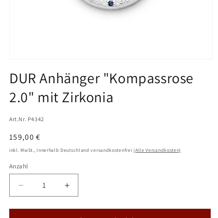
Medien
1
DUR Anhänger "Kompassrose
in
Modal
2.0" mit Zirkonia
öffnen
Art.Nr. P4342
Normaler
159,00 €
Preis
inkl. MwSt., Innerhalb Deutschland versandkostenfrei
(Alle Versandkosten)
Anzahl
Verringere
Erhöhe
die
die
Menge
Menge