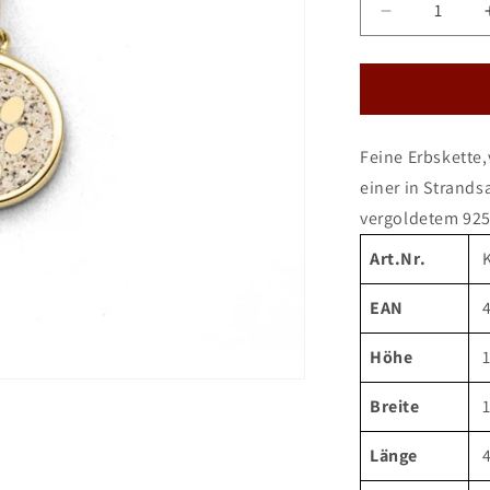
Verringere
die
Menge
für
DUR
Kette
Feine Erbskette
&quot;Luck
Dog&quot;
einer in Strand
Strandsand
vergoldetem 925e
vergoldet
Art.Nr.
EAN
Höhe
Breite
Länge