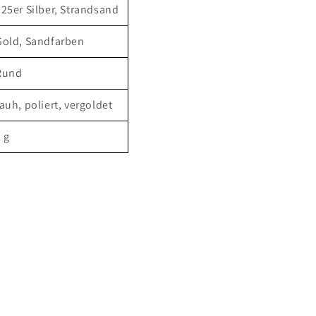
925er Silber, Strandsand
Gold, Sandfarben
Rund
auh, poliert, vergoldet
 g