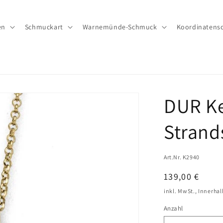
en
Schmuckart
Warnemünde-Schmuck
Koordinatens
DUR Ke
Strand
Art.Nr. K2940
Normaler
139,00 €
Preis
inkl. MwSt., Innerha
Anzahl