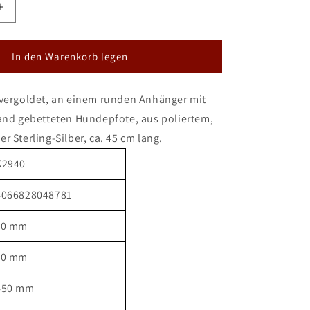
Erhöhe
die
Menge
für
In den Warenkorb legen
DUR
Kette
,vergoldet, an einem runden Anhänger mit
y
&quot;Lucky
Dog&quot;
sand gebetteten Hundepfote, aus poliertem,
Strandsand
r Sterling-Silber, ca. 45 cm lang.
vergoldet
K2940
4066828048781
10 mm
10 mm
450 mm