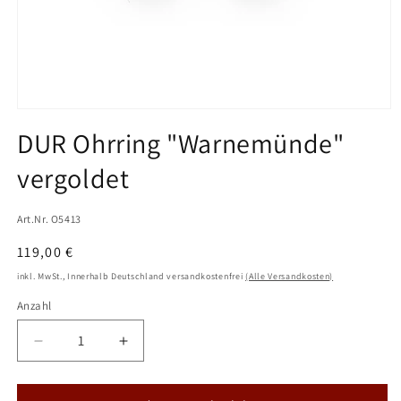
Medien
1
DUR Ohrring "Warnemünde"
in
Modal
vergoldet
öffnen
Art.Nr. O5413
Normaler
119,00 €
Preis
inkl. MwSt., Innerhalb Deutschland versandkostenfrei
(Alle Versandkosten)
Anzahl
Verringere
Erhöhe
die
die
Menge
Menge