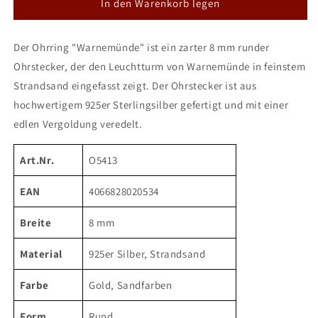
für
für
In den Warenkorb legen
DUR
DUR
Ohrring
Ohrring
Der Ohrring "Warnemünde" ist ein zarter 8 mm runder
&quot;Warnemünde&quot;
&quot;Warnemünde&quot;
vergoldet
vergoldet
Ohrstecker, der den Leuchtturm von Warnemünde in feinstem
Strandsand eingefasst zeigt. Der Ohrstecker ist aus
hochwertigem 925er Sterlingsilber gefertigt und mit einer
edlen Vergoldung veredelt.
Art.Nr.
O5413
EAN
4066828020534
Breite
8 mm
Material
925er Silber, Strandsand
Farbe
Gold, Sandfarben
Form
Rund