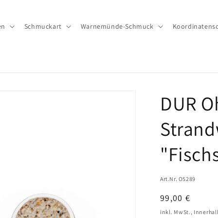
en
Schmuckart
Warnemünde-Schmuck
Koordinatens
DUR Oh
Strand
"Fisc
Art.Nr. O5289
Normaler
99,00 €
Preis
inkl. MwSt., Innerha