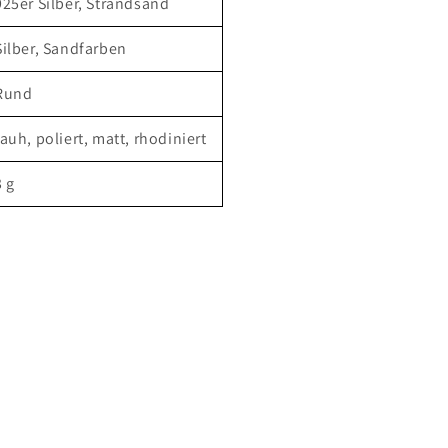
925er Silber, Strandsand
Silber, Sandfarben
Rund
rauh, poliert, matt, rhodiniert
3 g