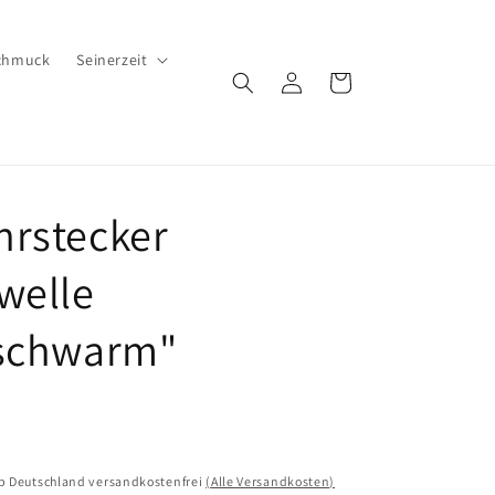
chmuck
Seinerzeit
Einloggen
Warenkorb
rstecker
welle
hschwarm"
lb Deutschland versandkostenfrei
(Alle Versandkosten)