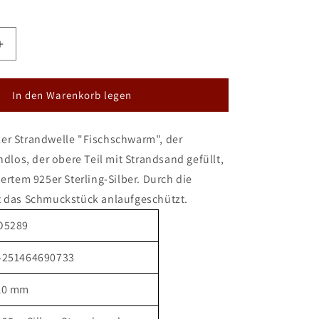
Erhöhe
die
Menge
für
In den Warenkorb legen
DUR
Ohrstecker
er Strandwelle "Fischschwarm", der
Strandwelle
hschwarm&quot;
&quot;Fischschwarm&quot;
ndlos, der obere Teil mit Strandsand gefüllt,
iertem 925er Sterling-Silber. Durch die
t das Schmuckstück anlaufgeschützt.
O5289
4251464690733
10 mm