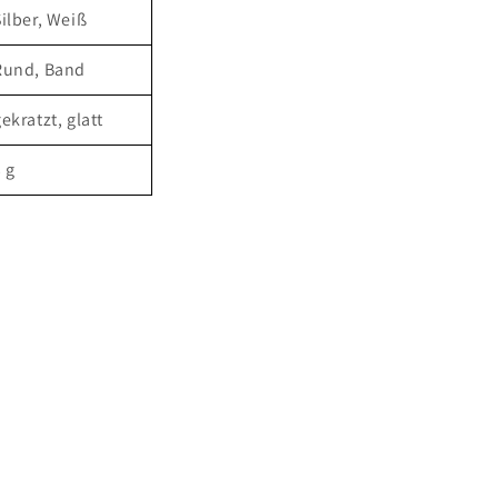
Silber, Weiß
Rund, Band
ekratzt, glatt
 g