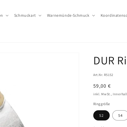
en
Schmuckart
Warnemünde-Schmuck
Koordinatens
DUR Ri
Art.Nr. R5152
Normaler
59,00 €
Preis
inkl. MwSt., Innerha
Ringgröße
52
54