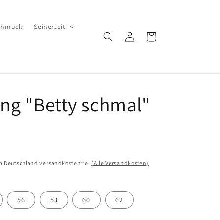
chmuck
Seinerzeit
Einloggen
Warenkorb
ng "Betty schmal"
lb Deutschland versandkostenfrei
(Alle Versandkosten)
56
58
60
62