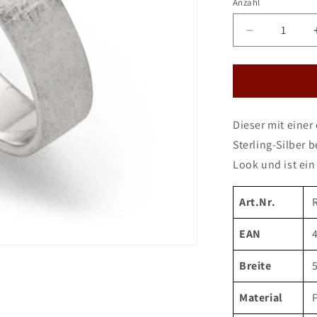
Anzahl
Verringere
die
Menge
für
DUR
Ring
Dieser mit einer
&quot;Betty
schmal&quo
Sterling-Silber 
Look und ist ein 
Art.Nr.
EAN
Breite
Material
P