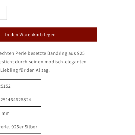
Erhöhe
die
Menge
für
In den Warenkorb legen
DUR
Ring
 echten Perle besetzte Bandring aus 925
&quot;Betty
t;
schmal&quot;
besticht durch seinen modisch-eleganten
Liebling für den Alltag.
R5152
4251464626824
5 mm
erle, 925er Silber