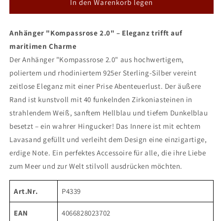
für
für
In den Warenkorb legen
DUR
DUR
Anhänger
Anhänger
Anhänger "Kompassrose 2.0" – Eleganz trifft auf
&quot;Kompassrose
&quot;Kompassrose
2.0&quot;
2.0&quot;
maritimen Charme
mit
mit
Der Anhänger "Kompassrose 2.0" aus hochwertigem,
Lavasand
Lavasand
poliertem und rhodiniertem 925er Sterling-Silber vereint
zeitlose Eleganz mit einer Prise Abenteuerlust. Der äußere
Rand ist kunstvoll mit 40 funkelnden Zirkoniasteinen in
strahlendem Weiß, sanftem Hellblau und tiefem Dunkelblau
besetzt – ein wahrer Hingucker! Das Innere ist mit echtem
Lavasand gefüllt und verleiht dem Design eine einzigartige,
erdige Note. Ein perfektes Accessoire für alle, die ihre Liebe
zum Meer und zur Welt stilvoll ausdrücken möchten.
Art.Nr.
P4339
EAN
4066828023702