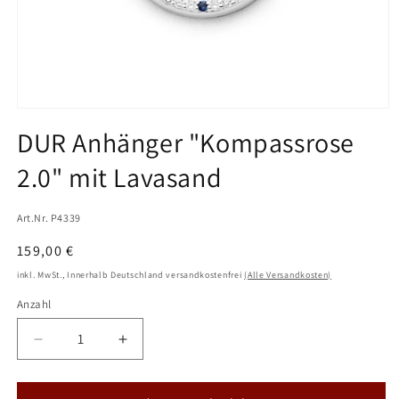
Medien
1
DUR Anhänger "Kompassrose
in
Modal
2.0" mit Lavasand
öffnen
Art.Nr. P4339
Normaler
159,00 €
Preis
inkl. MwSt., Innerhalb Deutschland versandkostenfrei
(Alle Versandkosten)
Anzahl
Verringere
Erhöhe
die
die
Menge
Menge