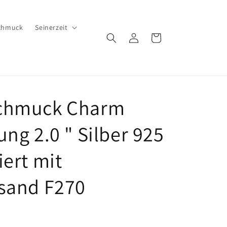
chmuck
Seinerzeit
Einloggen
Warenkorb
chmuck Charm
ung 2.0 " Silber 925
iert mit
sand F270