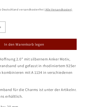
lb Deutschland versandkostenfrei
(Alle Versandkosten)
Erhöhe
die
Menge
für
In den Warenkorb legen
DUR
Schmuck
offnung 2.0" mit silbernem Anker Motiv,
Charm
nung
&quot;Hoffnung
trandsand und gefasst in rhodiniertem 925er
2.0
Zu kombinieren mit A 1134 in verschiedenen
&quot;
Silber
925
rhodiniert
band für die Charms ist unter der Artikelnr.
mit
ns erhältlich.
Strandsand
F270
öhe: 20 mm