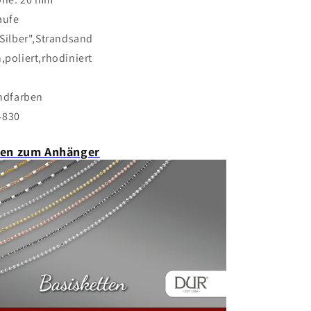
aufe
 Silber",Strandsand
,poliert,rhodiniert
andfarben
4830
ten zum Anhänger