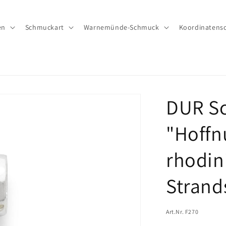
en
Schmuckart
Warnemünde-Schmuck
Koordinatens
DUR S
"Hoffn
rhodin
Strand
Art.Nr. F270