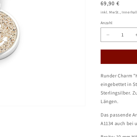
Normaler
69,90 €
Preis
inkl. MwSt., Innerha
Anzahl
Verringere
die
Menge
für
DUR
Schmuck
Runder Charm "H
Charm
&quot;Hoff
eingebettet in S
2.0
Sterlingsilber. 
&quot;
Längen.
Silber
925
rhodiniert
Das passende Arm
mit
A1134 auch bei u
Strandsand
F270
Breite: 10 mm H