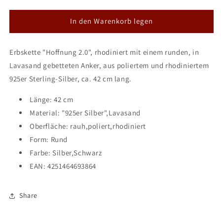
die
die
Menge
Menge
für
für
In den Warenkorb legen
DUR
DUR
Schmuck:
Schmuck:
Erbskette "Hoffnung 2.0", rhodiniert mit einem runden, in
Kette
Kette
&quot;Hoffnung
&quot;Hoffnung
Lavasand gebetteten Anker, aus poliertem und rhodiniertem
2.0&quot;
2.0&quot;
925er Sterling-Silber, ca. 42 cm lang.
Silber
Silber
925
925
Länge: 42 cm
rhodiniert
rhodiniert
Material: "925er Silber",Lavasand
mit
mit
Lavasand
Lavasand
Oberfläche: rauh,poliert,rhodiniert
K2677
K2677
Form: Rund
Farbe: Silber,Schwarz
EAN:
4251464693864
Share