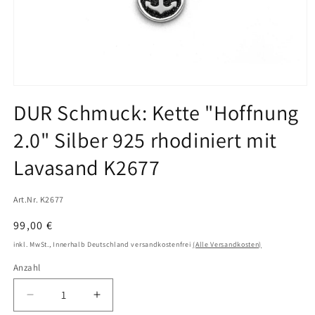
Medien
1
DUR Schmuck: Kette "Hoffnung
in
Modal
2.0" Silber 925 rhodiniert mit
öffnen
Lavasand K2677
Art.Nr. K2677
Normaler
99,00 €
Preis
inkl. MwSt., Innerhalb Deutschland versandkostenfrei
(Alle Versandkosten)
Anzahl
Verringere
Erhöhe