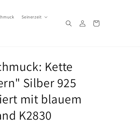
chmuck
Seinerzeit
Einloggen
Warenkorb
hmuck: Kette
ern" Silber 925
iert mit blauem
and K2830