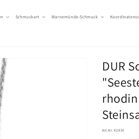
en
Schmuckart
Warnemünde-Schmuck
Koordinatens
DUR Sc
"Seest
rhodin
Steins
Art.Nr. K2830