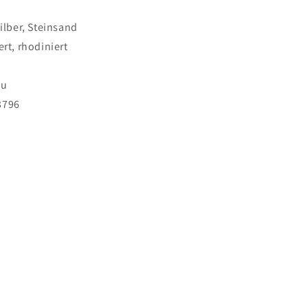
Silber, Steinsand
ert, rhodiniert
au
3796