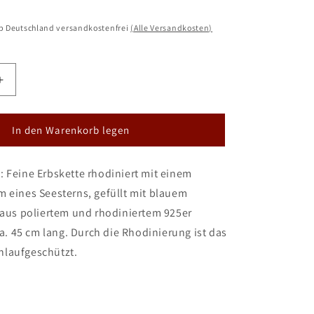
lb Deutschland versandkostenfrei
(Alle Versandkosten)
Erhöhe
die
Menge
für
In den Warenkorb legen
DUR
Schmuck:
 Feine Erbskette rhodiniert mit einem
Kette
ern&quot;
&quot;Seestern&quot;
 eines Seesterns, gefüllt mit blauem
Silber
 aus poliertem und rhodiniertem 925er
925
 ca. 45 cm lang. Durch die Rhodinierung ist das
rhodiniert
mit
laufgeschützt.
blauem
Steinsand
K2830