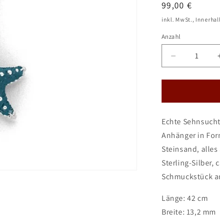
Normaler
99,00 €
Preis
inkl. MwSt., Innerha
Anzahl
Verringere
die
Menge
für
DUR
Schmuck:
Echte Sehnsucht:
Kette
&quot;Seest
Anhänger in Form
Silber
Steinsand, alles
925
Sterling-Silber,
rhodiniert
mit
Schmuckstück an
blauem
Steinsand
Länge: 42 cm
K2830
Breite: 13,2 mm