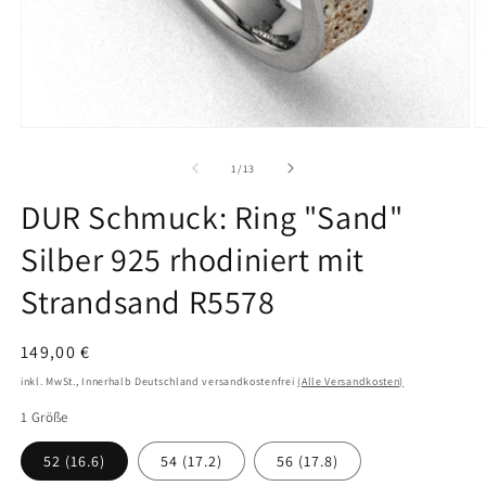
Medien
M
1
2
in
in
von
1
/
13
Modal
M
öffnen
ö
DUR Schmuck: Ring "Sand"
Silber 925 rhodiniert mit
Strandsand R5578
Normaler
149,00 €
Preis
inkl. MwSt., Innerhalb Deutschland versandkostenfrei
(Alle Versandkosten)
1 Größe
52 (16.6)
54 (17.2)
56 (17.8)