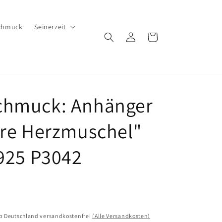
chmuck
Seinerzeit
Einloggen
Warenkorb
chmuck: Anhänger
ere Herzmuschel"
 925 P3042
lb Deutschland versandkostenfrei
(Alle Versandkosten)