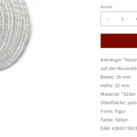
Anzahl
Verringere
die
Menge
für
DUR
Schmuck:
Anhänger "Herzmu
Anhänger
&quot;mittle
auf der Rücksei
Herzmusche
Breite: 35 mm
Silber
Höhe: 32 mm
925
P3042
Material: "925er 
Oberfläche: poli
Form: Figur
Farbe: Silber
EAN: 426037591