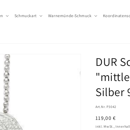
en
Schmuckart
Warnemünde-Schmuck
Koordinatens
DUR S
"mittl
Silber
Art.Nr. P3042
Normaler
119,00 €
Preis
inkl. MwSt., Innerha