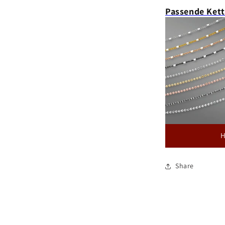
Passende Ket
H
Share