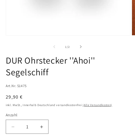
Medien
M
1
2
in
in
von
1
/
2
Modal
M
öffnen
ö
DUR Ohrstecker ''Ahoi''
Segelschiff
Art.Nr. S1475
Normaler
29,90 €
Preis
inkl. MwSt., Innerhalb Deutschland versandkostenfrei
(Alle Versandkosten)
Anzahl
Verringere
Erhöhe