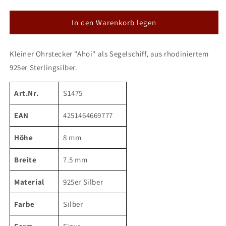
die
die
Menge
Menge
für
für
In den Warenkorb legen
DUR
DUR
Ohrstecker
Ohrstecker
Kleiner Ohrstecker "Ahoi" als Segelschiff, aus rhodiniertem
&#39;&#39;Ahoi&#39;&#39;
&#39;&#39;Ahoi&#39;&#39;
Segelschiff
Segelschiff
925er Sterlingsilber.
Art.Nr.
S1475
EAN
4251464669777
Höhe
8 mm
Breite
7.5 mm
Material
925er Silber
Farbe
Silber