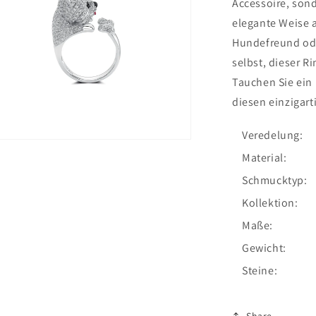
Accessoire, sond
elegante Weise 
Hundefreund ode
selbst, dieser R
Tauchen Sie ein 
diesen einzigart
Veredelung:
ien
Material:
al
Schmucktyp:
en
Kollektion:
Maße:
Gewicht:
Steine:
Share