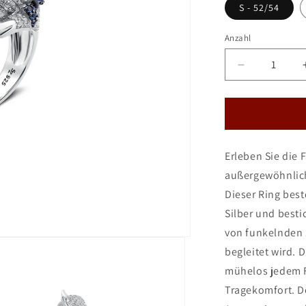
S - 52/54
Anzahl
Verringere
die
Menge
für
Seinerzeit
Felix
Erleben Sie die 
Hunde
Ring
außergewöhnlich
Dieser Ring bes
Silber und besti
von funkelnden 
begleitet wird. 
mühelos jedem F
Tragekomfort. De