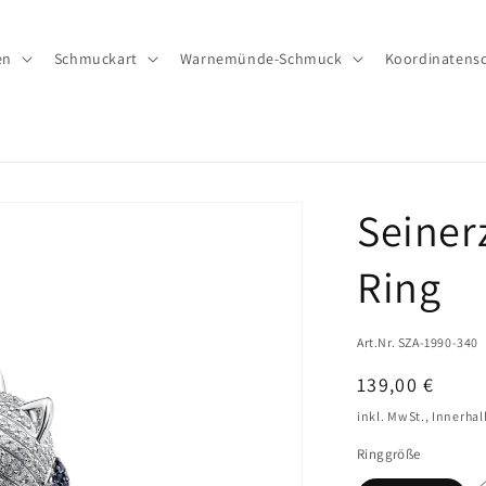
en
Schmuckart
Warnemünde-Schmuck
Koordinatens
Seiner
Ring
Art.Nr. SZA-1990-340
Normaler
139,00 €
Preis
inkl. MwSt., Innerha
Ringgröße