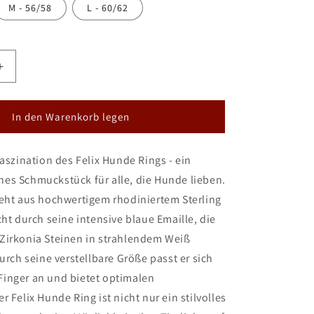
M - 56/58
L - 60/62
Erhöhe
die
Menge
für
In den Warenkorb legen
Seinerzeit
Felix
Faszination des Felix Hunde Rings - ein
Hunde
Ring
es Schmuckstück für alle, die Hunde lieben.
teht aus hochwertigem rhodiniertem Sterling
cht durch seine intensive blaue Emaille, die
Zirkonia Steinen in strahlendem Weiß
Durch seine verstellbare Größe passt er sich
inger an und bietet optimalen
r Felix Hunde Ring ist nicht nur ein stilvolles